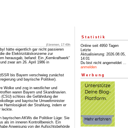
Statistik
jf.bremen, 17:49h
Online seit 4950 Tagen
l hätte eigentlich gar nicht passieren
Letzte
ie die Elektrizitätskonzerne zur
Aktualisierung: 2026.08.05,
rn herausgab, befand: Ein „Kernkraftwerk“
14:01
 und zwar am 26. April 1986 in
Du bist nicht angemeldet ...
anmelden
r UdSSR bis Bayern verschwieg zunächst
Werbung
egierung und bayrische Politiker).
ive Wolke und zog in westlicher und
etroffen waren Bayern und Skandinavien.
(CSU) schloss die Gefährdung der
eikollege und bayrische Umweltminister
he Harmlosigkeit der Strahlung, indem er
 leckte.
n bayrischen AKWs die Politiker Lüge: Sie
s als im inneren Kontrollbereich. Ein
er habe Anweisung von der Aufsichtsbehörde