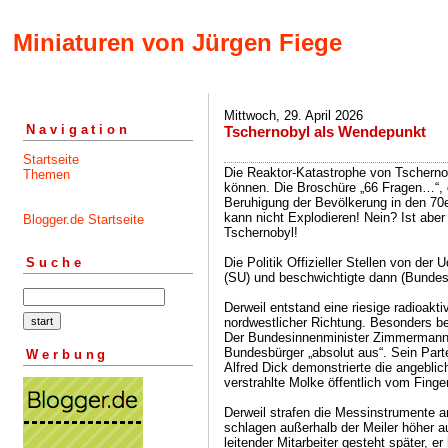
Miniaturen von Jürgen Fiege
Mittwoch, 29. April 2026
Navigation
Tschernobyl als Wendepunkt
Startseite
Die Reaktor-Katastrophe von Tschernoby
Themen
können. Die Broschüre „66 Fragen…“, d
Beruhigung der Bevölkerung in den 70e
kann nicht Explodieren! Nein? Ist aber
Blogger.de Startseite
Tschernobyl!
Die Politik Offizieller Stellen von de
Suche
(SU) und beschwichtigte dann (Bundesr
Derweil entstand eine riesige radioakt
nordwestlicher Richtung. Besonders b
Der Bundesinnenminister Zimmermann 
Bundesbürger „absolut aus“. Sein Part
Werbung
Alfred Dick demonstrierte die angeblic
verstrahlte Molke öffentlich vom Finger
Derweil strafen die Messinstrumente a
schlagen außerhalb der Meiler höher au
leitender Mitarbeiter gesteht später, 