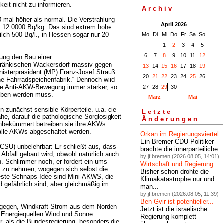
keit nicht zu informieren.
Archiv
0 mal höher als normal. Die Verstrahlung
April 2026
 12.0000 Bq/kg. Das sind extrem hohe
ilch 500 Bq/l., in Hessen sogar nur 20
Mo
Di
Mi
Do
Fr
Sa
So
1
2
3
4
5
6
7
8
9
10
11
12
erung den Bau einer
fränkischen Wackersdorf massiv gegen
13
14
15
16
17
18
19
nisterpräsident (MP) Franz-Josef Strauß:
20
21
22
23
24
25
26
ine Fahrradspeichenfabrik.“ Dennoch wird –
 die Anti-AKW-Bewegung immer stärker, so
27
28
29
30
eben werden muss.
März
Mai
n zunächst sensible Körperteile, u.a. die
Letzte
he, darauf die pathologische Sorglosigkeit
Änderungen
 Unbekümmert betreiben sie ihre AKWs
d alle AKWs abgeschaltet werden.
Orkan im Regierungsviertel
Ein Bremer CDU-Politiker
CSU) unbelehrbar: Er schließt aus, dass
brachte die innerparteiliche..
 Abfall gebaut wird, obwohl natürlich auch
by jf.bremen (2026.08.05, 14:01)
. Schlimmer noch, er fordert ein ums
Wirtschaft und Regierung...
b zu nehmen, wogegen sich selbst die
Bisher schon drohte die
eueste Schnaps-Idee sind Mini-AKWS, die
Klimakatastrophe nur und
d gefährlich sind, aber gleichmäßig im
man...
by jf.bremen (2026.08.05, 11:39)
Ben-Gvir ist potentieller...
dagegen, Windkraft-Strom aus dem Norden
Jetzt ist die israelische
n Energiequellen Wind und Sonne
Regierung komplett
, als die Bundesregierung, besonders die