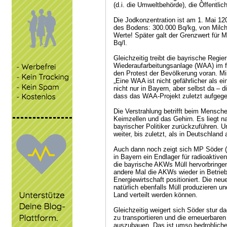
(d.i. die Umweltbehörde), die Öffentlich
Die Jodkonzentration ist am 1. Mai 12
des Bodens: 300.000 Bq/kg, von Milch
Werte! Später galt der Grenzwert für M
Bq/l.
Gleichzeitig treibt die bayrische Regi
Wiederaufarbeitungsanlage (WAA) im 
den Protest der Bevölkerung voran. Mi
„Eine WAA ist nicht gefährlicher als e
nicht nur in Bayern, aber selbst da –
dass das WAA-Projekt zuletzt aufgeg
Die Verstrahlung betrifft beim Mensche
Keimzellen und das Gehirn. Es liegt na
bayrischer Politiker zurückzuführen.
weiter, bis zuletzt, als in Deutschlan
Auch dann noch zeigt sich MP Söder (
in Bayern ein Endlager für radioaktiven
die bayrische AKWs Müll hervorbringen
andere Mal die AKWs wieder in Betrie
Energiewirtschaft positioniert. Die n
natürlich ebenfalls Müll produzieren un
Land verteilt werden können.
Gleichzeitig weigert sich Söder stur 
zu transportieren und die erneuerbare
auszubauen. Das ist umso bedrohlicher