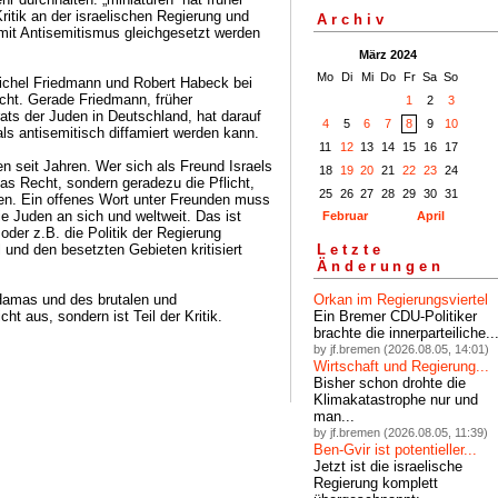
itik an der israelischen Regierung und
Archiv
t mit Antisemitismus gleichgesetzt werden
März 2024
Mo
Di
Mi
Do
Fr
Sa
So
ichel Friedmann und Robert Habeck bei
cht. Gerade Friedmann, früher
1
2
3
rats der Juden in Deutschland, hat darauf
4
5
6
7
8
9
10
als antisemitisch diffamiert werden kann.
11
12
13
14
15
16
17
n seit Jahren. Wer sich als Freund Israels
18
19
20
21
22
23
24
das Recht, sondern geradezu die Pflicht,
25
26
27
28
29
30
31
eren. Ein offenes Wort unter Freunden muss
ie Juden an sich und weltweit. Das ist
Februar
April
oder z.B. die Politik der Regierung
 und den besetzten Gebieten kritisiert
Letzte
Änderungen
 Hamas und des brutalen und
Orkan im Regierungsviertel
t aus, sondern ist Teil der Kritik.
Ein Bremer CDU-Politiker
brachte die innerparteiliche..
by jf.bremen (2026.08.05, 14:01)
Wirtschaft und Regierung...
Bisher schon drohte die
Klimakatastrophe nur und
man...
by jf.bremen (2026.08.05, 11:39)
Ben-Gvir ist potentieller...
Jetzt ist die israelische
Regierung komplett