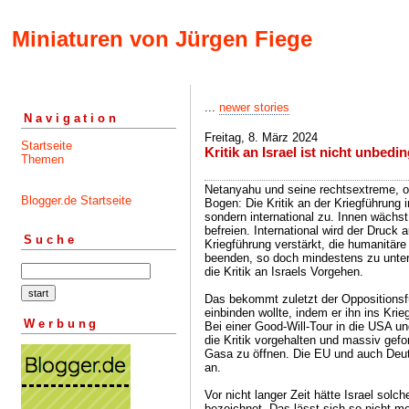
Miniaturen von Jürgen Fiege
...
newer stories
Navigation
Freitag, 8. März 2024
Startseite
Kritik an Israel ist nicht unbedi
Themen
Netanyahu und seine rechtsextreme, 
Blogger.de Startseite
Bogen: Die Kritik an der Kriegführung 
sondern international zu. Innen wächst
befreien. International wird der Druck 
Suche
Kriegführung verstärkt, die humanitär
beenden, so doch mindestens zu unter
die Kritik an Israels Vorgehen.
Das bekommt zuletzt der Oppositions
einbinden wollte, indem er ihn ins Kri
Werbung
Bei einer Good-Will-Tour in die USA u
die Kritik vorgehalten und massiv gefor
Gasa zu öffnen. Die EU und auch Deut
an.
Vor nicht langer Zeit hätte Israel solc
bezeichnet. Das lässt sich so nicht me