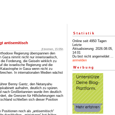
Statistik
Online seit 4950 Tagen
ngt antisemitisch
Letzte
Aktualisierung: 2026.08.05,
jf.bremen, 15:05h
14:01
orthodoxe Regierung überspannen den
Du bist nicht angemeldet ...
in Gaza nimmt nicht nur innerisraelisch,
anmelden
 die Forderung, die Geiseln wirklich zu
auf die israelische Regierung und die
Werbung
e Katastrophe in Gasa wenn nicht zu
brechen. In internationalen Medien wächst
führer Benny Gantz, den Netanyahu
egskabinett aufnahm, deutlich zu spüren.
nd nach Großbritannien wurde ihm deutlich
dert, die Grenzen für Hilfslieferungen nach
schland schließen sich dieser Position
he Positionen noch als „antisemitisch“
hr durchhalten. „miniaturen“ hat früher