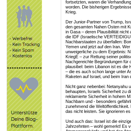
fortsetzten, waren die Verhandlu
worden. Die bisherigen Ergebnisse 
Krieg.
Der Junior-Partner von Trump, Isra
den gesamten Nahen Osten mit Kri
in Gasa – deren Plausibilität nich
die IDF (Israelische VERTEIDIGU
Nachbarstaaten zu überfallen: Bom
Yemen und jetzt auf den Iran. We
unweigerliche zu dem Ergebnis: N
KriegE – zur Rettung seiner politi
Nachgereichte Begründungen für di
plausibel: beim Libanon ist es die H
– die es auch schon lange unter 
Raketen auf Israel, und beim Ira
Nicht ganz nebenbei: Netanyahu u
behaupten, Israels Sicherheit zu d
reklamierte Sicherheit in hohem Ma
Nachbarn und - besonders gefährli
zunehmend die Weltöffentlichkeit. 
das nicht leisten. Sie ignorieren es
Und auch das: Israel ist die einz
Jahrzehnten – wohl gemerkt! Es ve