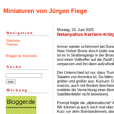
Miniaturen von Jürgen Fiege
Montag, 23. Juni 2025
Navigation
Netanyahus Karriere-Krie
Startseite
Themen
Immer wieder schimmert bei Donald
New Yorker Bronx durch (oder war 
ist es in Straßengangs in der Bro
Blogger.de Startseite
erst einen Volltreffer auf die Zwölf
verpassen und ihn dann aufzuforde
Suche
Der Unterschied ist nur, dass Tru
Staaten von Amerika ist. Da fallen
gröber und größer aus. Kurzum: D
massiv, auch mit Bunker-brechend
meldete die Vernichtung einer Ato
Werbung
Satellitenbilder nicht beweisen).
Prompt folgte die „diplomatische
Wir können ja auch noch mal übe
Kurz vor dem Bombardement, das 