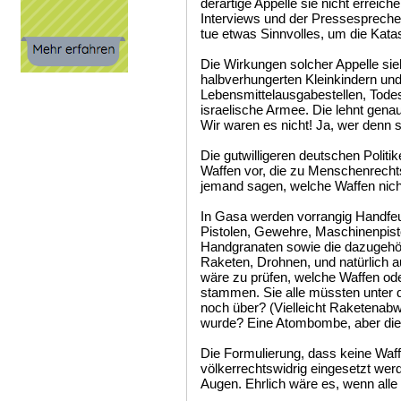
derartige Appelle sie nicht erreich
Interviews und der Pressespreche
tue etwas Sinnvolles, um die Kat
Die Wirkungen solcher Appelle sie
halbverhungerten Kleinkindern un
Lebensmittelausgabestellen, Tode
israelische Armee. Die lehnt gena
Wir waren es nicht! Ja, wer denn 
Die gutwilligeren deutschen Politi
Waffen vor, die zu Menschenrecht
jemand sagen, welche Waffen nich
In Gasa werden vorrangig Handfeu
Pistolen, Gewehre, Maschinenpis
Handgranaten sowie die dazugehö
Raketen, Drohnen, und natürlich 
wäre zu prüfen, welche Waffen o
stammen. Sie alle müssten unter d
noch über? (Vielleicht Raketenabwe
wurde? Eine Atombombe, aber die h
Die Formulierung, dass keine Waffe
völkerrechtswidrig eingesetzt wer
Augen. Ehrlich wäre es, wenn alle 