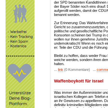
der SPD benannten KandidtInnen so
der Bayer Söder noch eins drauf: D
aufgerollt werden, damit der CD
benannt werden.
Zur Erinnerung: Das Wahlverfahren
Gericht so zusammenzusetzten, das
politische und gesellschaftliche Po
Konsorten scheinen bei Trump in d
wollen nur ihnen genehme JuristInn
undemokratisch! Wenn es noch eine
er: Teile der CDU und die Führun
Bleibt zu hoffen, dass weder Fra
weiche werden, sondern ihren de
halten.
...
link
(0 Kommentare) ...
comme
Waffenboykott für Israel
Was immer der Außenminister und
israelischen Kollegen am Telefon er
an ihr Gewissen zu appellieren. Da
definitiv kriminellen Mitgliedern st