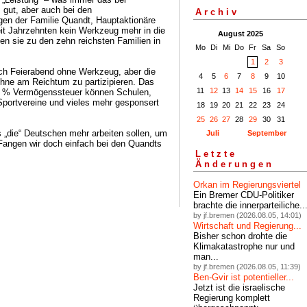
, gut, aber auch bei den
Archiv
gen der Familie Quandt, Hauptaktionäre
it Jahrzehnten kein Werkzeug mehr in die
August 2025
 sie zu den zehn reichsten Familien in
Mo
Di
Mi
Do
Fr
Sa
So
1
2
3
ch Feierabend ohne Werkzeug, aber die
4
5
6
7
8
9
10
hne am Reichtum zu partizipieren. Das
11
12
13
14
15
16
17
3 % Vermögenssteuer können Schulen,
Sportvereine und vieles mehr gesponsert
18
19
20
21
22
23
24
25
26
27
28
29
30
31
 „die“ Deutschen mehr arbeiten sollen, um
Juli
September
 Fangen wir doch einfach bei den Quandts
Letzte
Änderungen
Orkan im Regierungsviertel
Ein Bremer CDU-Politiker
brachte die innerparteiliche..
by jf.bremen (2026.08.05, 14:01)
Wirtschaft und Regierung...
Bisher schon drohte die
Klimakatastrophe nur und
man...
by jf.bremen (2026.08.05, 11:39)
Ben-Gvir ist potentieller...
Jetzt ist die israelische
Regierung komplett