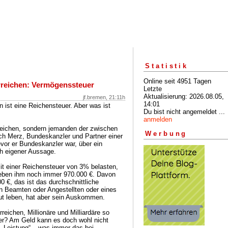
Statistik
Online seit 4951 Tagen
reichen: Vermögenssteuer
Letzte
Aktualisierung: 2026.08.05,
jf.bremen, 21:11h
14:01
ist eine Reichensteuer. Aber was ist
Du bist nicht angemeldet ...
anmelden
reichen, sondern jemanden der zwischen
Werbung
rich Merz, Bundeskanzler und Partner einer
evor er Bundeskanzler war, über ein
h eigener Aussage.
t einer Reichensteuer von 3% belasten,
lieben ihm noch immer 970.000 €. Davon
 €, das ist das durchschnittliche
n Beamten oder Angestellten oder eines
gut leben, hat aber sein Auskommen.
eichen, Millionäre und Milliardäre so
er? Am Geld kann es doch wohl nicht
. „Leistung“ – was immer das bei