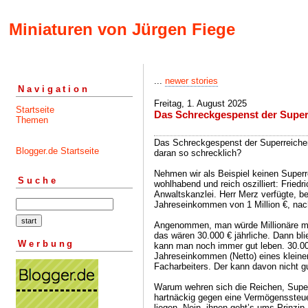
Miniaturen von Jürgen Fiege
...
newer stories
Navigation
Freitag, 1. August 2025
Startseite
Das Schreckgespenst der Super
Themen
Das Schreckgespenst der Superreichen 
Blogger.de Startseite
daran so schrecklich?
Nehmen wir als Beispiel keinen Super
Suche
wohlhabend und reich oszilliert: Fried
Anwaltskanzlei. Herr Merz verfügte, b
Jahreseinkommen von 1 Million €, nac
Angenommen, man würde Millionäre mi
das wären 30.000 € jährliche. Dann b
Werbung
kann man noch immer gut leben. 30.000
Jahreseinkommen (Netto) eines kleine
Facharbeiters. Der kann davon nicht 
Warum wehren sich die Reichen, Superr
hartnäckig gegen eine Vermögenssteu
liegen. Nein, ihnen geht’s ums Prinzip