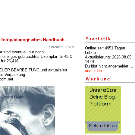
Statistik
n fotopädagogisches Handbuch -
jf.bremen, 17:28h
Online seit 4951 Tagen
r sind eventuell nur noch
Letzte
 einziges gebrauchtes Exemplar für 49 €
Aktualisierung: 2026.08.05,
 für 26,41€
14:01
Du bist nicht angemeldet ...
NEUER BEARBEITUNG und aktualisiert
anmelden
und Verpackung.
com.net.
Werbung