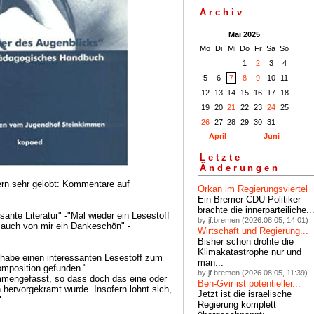
Archiv
Mai 2025
Mo
Di
Mi
Do
Fr
Sa
So
1
2
3
4
5
6
7
8
9
10
11
12
13
14
15
16
17
18
19
20
21
22
23
24
25
26
27
28
29
30
31
April
Juni
Letzte
Änderungen
ern sehr gelobt: Kommentare auf
Orkan im Regierungsviertel
Ein Bremer CDU-Politiker
brachte die innerparteiliche..
sante Literatur" -"Mal wieder ein Lesestoff
by jf.bremen (2026.08.05, 14:01)
auch von mir ein Dankeschön" -
Wirtschaft und Regierung...
Bisher schon drohte die
Klimakatastrophe nur und
"habe einen interessanten Lesestoff zum
man...
omposition gefunden."
by jf.bremen (2026.08.05, 11:39)
mmengefasst, so dass doch das eine oder
Ben-Gvir ist potentieller...
hervorgekramt wurde. Insofern lohnt sich,
Jetzt ist die israelische
"
Regierung komplett